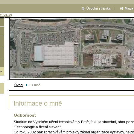
Úvodní stránka
Mapa 
 (ZOV)
Hled
Úvod
O mně
Informace o mně
Odbornost
Studium na Vysokém učení technickém v Brně, fakulta stavební, obor poze
"Technologie a řízení staveb".
Od roku 2002 pak zpracovávám projekty zásad organizace výstavby, nejdřív