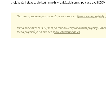
projekování staveb, ale kvůli množství zakázek jsem si po čase zvolil ZOV j
Seznam zpracovaných projektů je na stránce :
Zpracované projekty,
Mimo specializaci ZOV jsem po mnoho let zpracovával projekty Poze
těcho projektů je na stránce
janouch.webnode.cz
.