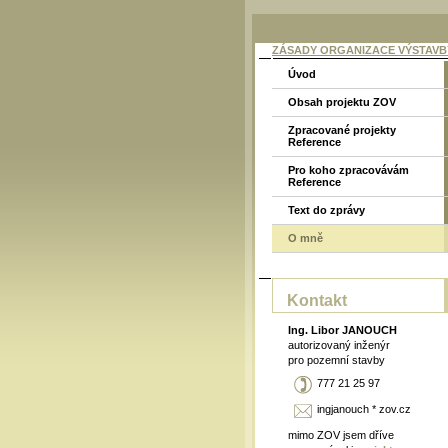
ZÁSADY ORGANIZACE VÝSTAVBY
Úvod
Obsah projektu ZOV
Zpracované projekty
Reference
Pro koho zpracovávám
Reference
Text do zprávy
O mně
Kontakt
Ing. Libor JANOUCH
autorizovaný inženýr
pro pozemní stavby
777 21 25 97
ingjanouch * zov.cz
mimo ZOV jsem dříve