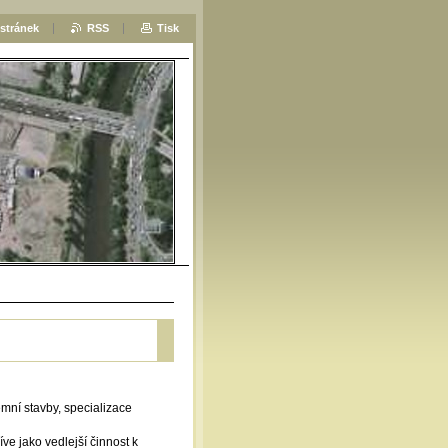
stránek
RSS
Tisk
at:
mní stavby, specializace
e jako vedlejší činnost k