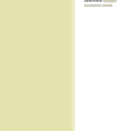
zpracovával i
projekty
pozemních staveb