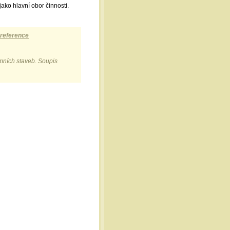
ako hlavní obor činnosti.
 reference
mních staveb. Soupis